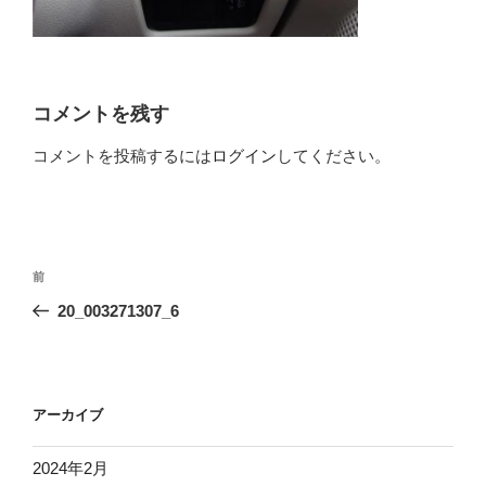
コメントを残す
コメントを投稿するには
ログイン
してください。
投
前
前
稿
の
20_003271307_6
ナ
投
ビ
稿
ゲ
ー
アーカイブ
シ
2024年2月
ョ