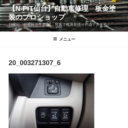
コ
【N-PIT仙台】自動車修理 板金塗
ン
装のプロショップ
テ
ン
日曜日、祝際日も作業OK。写真で概算見積り作成できます！
ツ
へ
メニュー
ス
キ
ッ
20_003271307_6
プ