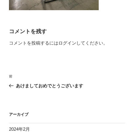
コメントを残す
コメントを投稿するには
ログイン
してください。
投
前
前
稿
の
あけましておめでとうございます
ナ
投
ビ
稿
ゲ
ー
アーカイブ
シ
2024年2月
ョ