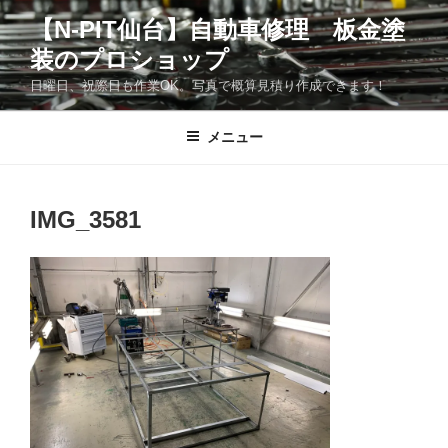
コ
【N-PIT仙台】自動車修理 板金塗
ン
装のプロショップ
テ
ン
日曜日、祝際日も作業OK。写真で概算見積り作成できます！
ツ
へ
メニュー
ス
キ
ッ
IMG_3581
プ