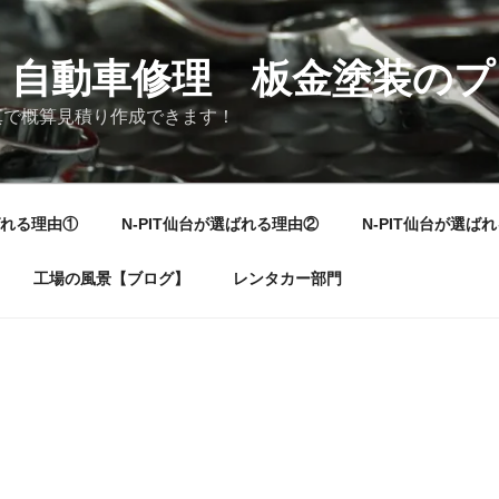
仙台】自動車修理 板金塗装の
真で概算見積り作成できます！
ばれる理由①
N-PIT仙台が選ばれる理由②
N-PIT仙台が選ば
工場の風景【ブログ】
レンタカー部門