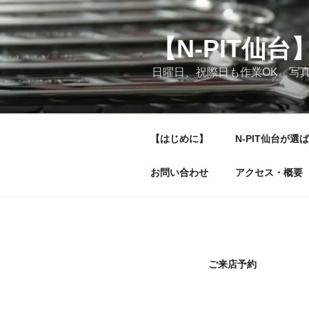
コ
ン
テ
【N-PIT
ン
日曜日、祝際日も作業OK。写
ツ
へ
ス
キ
【はじめに】
N-PIT仙台が選
ッ
プ
お問い合わせ
アクセス・概要
ご来店予約