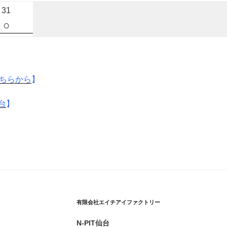
31
○
ちらから
】
仙台
】
有限会社エイチアイファクトリー
N-PIT仙台