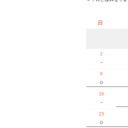
日
2
－
9
○
16
－
23
○