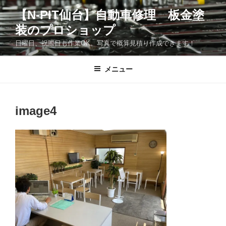
コ
【N-PIT仙台】自動車修理 板金塗
ン
装のプロショップ
テ
ン
日曜日、祝際日も作業OK。写真で概算見積り作成できます！
ツ
へ
メニュー
ス
キ
ッ
image4
プ