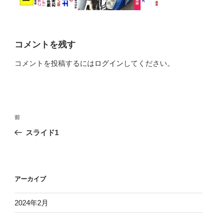
コメントを残す
コメントを投稿するには
ログイン
してください。
投
前
前
稿
の
スライド1
ナ
投
ビ
稿
ゲ
ー
アーカイブ
シ
2024年2月
ョ