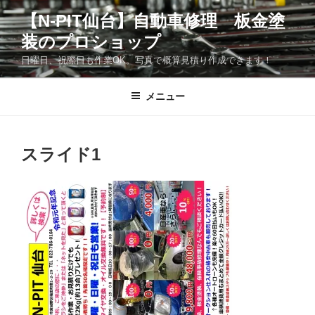
コ
【N-PIT仙台】自動車修理 板金塗
ン
装のプロショップ
テ
ン
日曜日、祝際日も作業OK。写真で概算見積り作成できます！
ツ
へ
メニュー
ス
キ
ッ
スライド1
プ